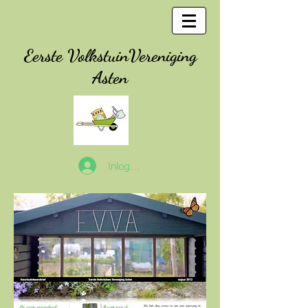
Eerste
VolkstuinVereniging
Asten
Inloggen