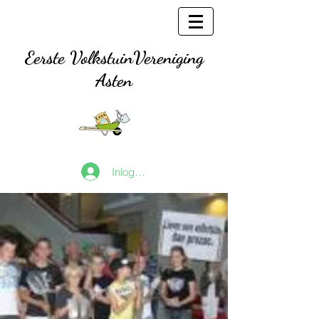
Eerste
VolkstuinVereniging
Asten
Inloggen